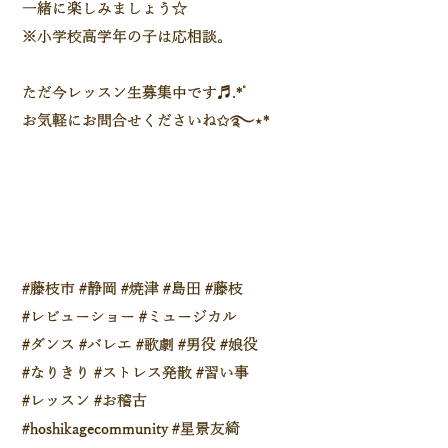
一緒に楽しみましょう☆
※小学校高学年の子は応相談。
ただ今レッスン生募集中です♬.*ﾟ
お気軽にお問合せくださいね✩࿐⋆*
#藤枝市 #静岡 #焼津 #島田 #藤枝
#レビューショー #ミュージカル
#ダンス #バレエ #歌劇 #男役 #娘役
#なりきり #ストレス発散 #習い事
#レッスン #お稽古
#hoshikagecommunity #星景友綺